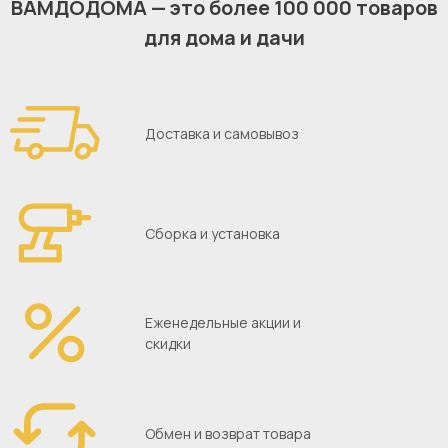
ВАМДОДОМА — это более 100 000 товаров
для дома и дачи
70491698
PDF
HEDEVIKEN Drzwi
80261258
PDF
Доставка и самовывоз
BESTÅ Samodomykające/dotykowe
zawiasy
80491711
PDF
HEDEVIKEN Front szuflady
Сборка и установка
Еженедельные акции и
скидки
Обмен и возврат товара