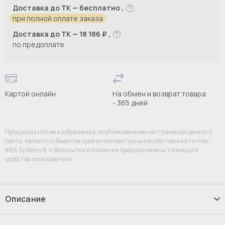
Доставка до ТК — бесплатно ,
при полной оплате заказа
Доставка до ТК — 18 186 ₽ ,
по предоплате
Картой онлайн
На обмен и возврат товара
- 365 дней
Продукция или ее изображения, опубликованные на страницах данного
сайта, являются объектом прав интеллектуальной собственности Inter
IKEA Systems B. V. Все ссылки и описания предназначены только для
удобства пользователя.
Описание
Комбинация для хранения - BESTÅ/ BESTА